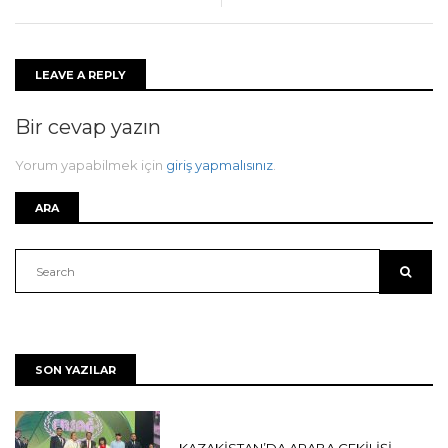
LEAVE A REPLY
Bir cevap yazın
Yorum yapabilmek için
giriş yapmalısınız
.
ARA
SON YAZILAR
DUYURULAR
KAZAKİSTAN’DA ARABA ÇEKİLİŞİ