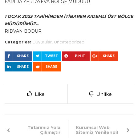
FARIDA YERTAYEVA BÖLGE MÜDÜRÜ
1 OCAK 2023 TARİHİNDEN İTİBAREN KIDEMLİ ÜST BÖLGE
MÜDÜRÜMÜZ…
RIDVAN BODUR
Categories:
Duyurular,
Uncategorized
SHARE
TWEET
PIN IT
SHARE
SHARE
SHARE
Like
Unlike
Tırlarımız Yola
Kurumsal Web
Çıkmıştır
Sitemiz Yenilendi!